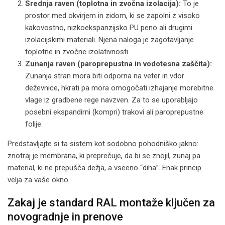
Srednja raven (toplotna in zvočna izolacija):
To je
prostor med okvirjem in zidom, ki se zapolni z visoko
kakovostno, nizkoekspanzijsko PU peno ali drugimi
izolacijskimi materiali. Njena naloga je zagotavljanje
toplotne in zvočne izolativnosti.
Zunanja raven (paroprepustna in vodotesna zaščita):
Zunanja stran mora biti odporna na veter in vdor
deževnice, hkrati pa mora omogočati izhajanje morebitne
vlage iz gradbene rege navzven. Za to se uporabljajo
posebni ekspandirni (kompri) trakovi ali paroprepustne
folije.
Predstavljajte si ta sistem kot sodobno pohodniško jakno:
znotraj je membrana, ki preprečuje, da bi se znojil, zunaj pa
material, ki ne prepušča dežja, a vseeno “diha”. Enak princip
velja za vaše okno.
Zakaj je standard RAL montaže ključen za
novogradnje in prenove