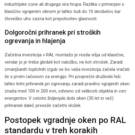
industrijske cone ali drugega vira hrupa. Razlika v primerjavi s
klasično vgrajenim oknom je lahko tudi do 10 decibelov, kar
človeško uho zazna kot prepolovitev glasnosti.
Dolgoročni prihranek pri stroških
ogrevanja in hlajenja
Začetna investicija v RAL montažo je resda višja od klasične,
vendar jo je treba gledati kot naložbo, ne kot strošek. Zaradi
zmanjšanih toplotnih izgub se bo vaša investicija začela vračati
že s prvim računom za energijo. Pri povprečni družinski hiši
lahko letni prihranek pri ogrevanju zaradi pravilno vgrajenih oken
znaša med 100 in 200 evri, odvisno od velikosti objekta in cen
energentov. V celotni življenjski dobi oken (30 let in več)
prihranek daleč preseže začetni vložek.
Postopek vgradnje oken po RAL
standardu v treh korakih