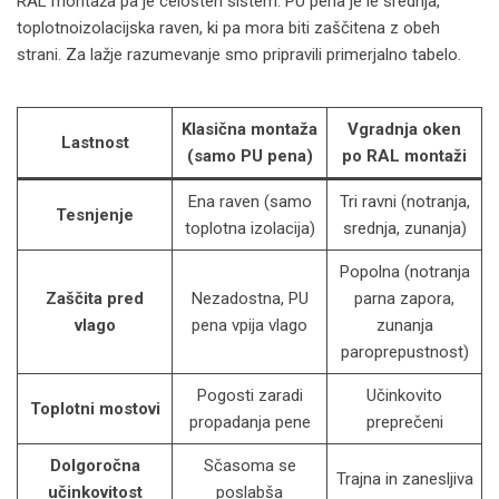
RAL montaža pa je celosten sistem. PU pena je le srednja,
toplotnoizolacijska raven, ki pa mora biti zaščitena z obeh
strani. Za lažje razumevanje smo pripravili primerjalno tabelo.
Klasična montaža
Vgradnja oken
Lastnost
(samo PU pena)
po RAL montaži
Ena raven (samo
Tri ravni (notranja,
Tesnjenje
toplotna izolacija)
srednja, zunanja)
Popolna (notranja
Zaščita pred
Nezadostna, PU
parna zapora,
vlago
pena vpija vlago
zunanja
paroprepustnost)
Pogosti zaradi
Učinkovito
Toplotni mostovi
propadanja pene
preprečeni
Dolgoročna
Sčasoma se
Trajna in zanesljiva
učinkovitost
poslabša