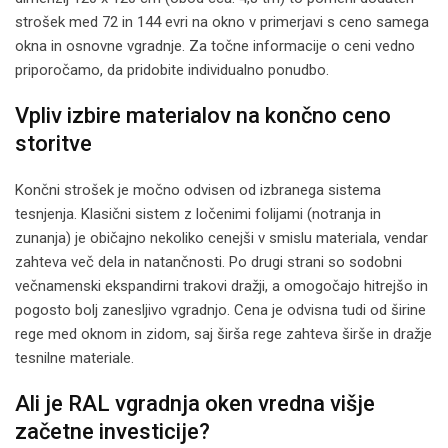
strošek med 72 in 144 evri na okno v primerjavi s ceno samega
okna in osnovne vgradnje. Za točne informacije o ceni vedno
priporočamo, da pridobite individualno ponudbo.
Vpliv izbire materialov na končno ceno
storitve
Končni strošek je močno odvisen od izbranega sistema
tesnjenja. Klasični sistem z ločenimi folijami (notranja in
zunanja) je običajno nekoliko cenejši v smislu materiala, vendar
zahteva več dela in natančnosti. Po drugi strani so sodobni
večnamenski ekspandirni trakovi dražji, a omogočajo hitrejšo in
pogosto bolj zanesljivo vgradnjo. Cena je odvisna tudi od širine
rege med oknom in zidom, saj širša rege zahteva širše in dražje
tesnilne materiale.
Ali je RAL vgradnja oken vredna višje
začetne investicije?