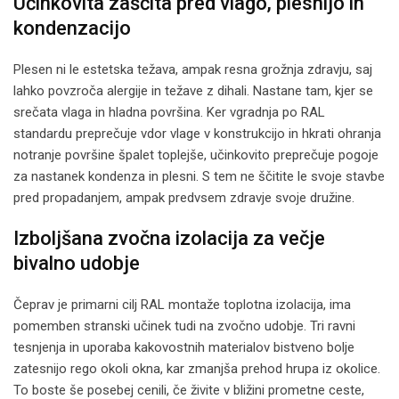
Učinkovita zaščita pred vlago, plesnijo in
kondenzacijo
Plesen ni le estetska težava, ampak resna grožnja zdravju, saj
lahko povzroča alergije in težave z dihali. Nastane tam, kjer se
srečata vlaga in hladna površina. Ker vgradnja po RAL
standardu preprečuje vdor vlage v konstrukcijo in hkrati ohranja
notranje površine špalet toplejše, učinkovito preprečuje pogoje
za nastanek kondenza in plesni. S tem ne ščitite le svoje stavbe
pred propadanjem, ampak predvsem zdravje svoje družine.
Izboljšana zvočna izolacija za večje
bivalno udobje
Čeprav je primarni cilj RAL montaže toplotna izolacija, ima
pomemben stranski učinek tudi na zvočno udobje. Tri ravni
tesnjenja in uporaba kakovostnih materialov bistveno bolje
zatesnijo rego okoli okna, kar zmanjša prehod hrupa iz okolice.
To boste še posebej cenili, če živite v bližini prometne ceste,