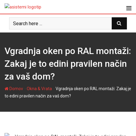
Skip
to
content
Vgradnja oken po RAL montaži:
Zakaj je to edini pravilen način
za vaš dom?
-
-
Domov
Okna & Vrata
Vgradnja oken po RAL montaži: Zakaj je
to edini pravilen način za vaš dom?