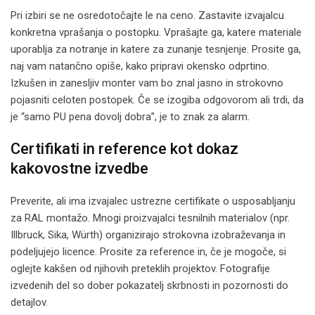
Pri izbiri se ne osredotočajte le na ceno. Zastavite izvajalcu
konkretna vprašanja o postopku. Vprašajte ga, katere materiale
uporablja za notranje in katere za zunanje tesnjenje. Prosite ga,
naj vam natančno opiše, kako pripravi okensko odprtino.
Izkušen in zanesljiv monter vam bo znal jasno in strokovno
pojasniti celoten postopek. Če se izogiba odgovorom ali trdi, da
je “samo PU pena dovolj dobra”, je to znak za alarm.
Certifikati in reference kot dokaz
kakovostne izvedbe
Preverite, ali ima izvajalec ustrezne certifikate o usposabljanju
za RAL montažo. Mnogi proizvajalci tesnilnih materialov (npr.
Illbruck, Sika, Würth) organizirajo strokovna izobraževanja in
podeljujejo licence. Prosite za reference in, če je mogoče, si
oglejte kakšen od njihovih preteklih projektov. Fotografije
izvedenih del so dober pokazatelj skrbnosti in pozornosti do
detajlov.