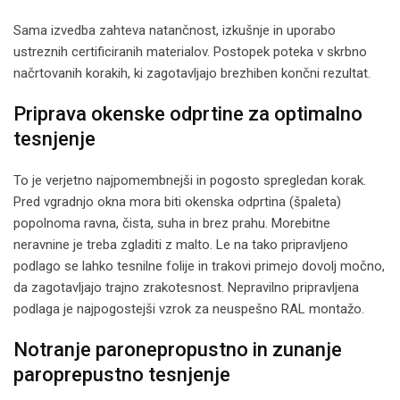
Sama izvedba zahteva natančnost, izkušnje in uporabo
ustreznih certificiranih materialov. Postopek poteka v skrbno
načrtovanih korakih, ki zagotavljajo brezhiben končni rezultat.
Priprava okenske odprtine za optimalno
tesnjenje
To je verjetno najpomembnejši in pogosto spregledan korak.
Pred vgradnjo okna mora biti okenska odprtina (špaleta)
popolnoma ravna, čista, suha in brez prahu. Morebitne
neravnine je treba zgladiti z malto. Le na tako pripravljeno
podlago se lahko tesnilne folije in trakovi primejo dovolj močno,
da zagotavljajo trajno zrakotesnost. Nepravilno pripravljena
podlaga je najpogostejši vzrok za neuspešno RAL montažo.
Notranje paronepropustno in zunanje
paroprepustno tesnjenje