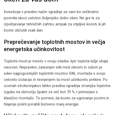
Investicija v pravilen način vgradnje se vam bo večkratno
povrnila skozi celotno življenjsko dobo oken. Ne gre le za
izpolnjevanje tehničnih zahtev, ampak za otipljive koristi, ki jih
boste občutili vsak dan.
Preprečevanje toplotnih mostov in večja
energetska učinkovitost
Toplotni most je mesto v ovoju stavbe, kjer toplota lažje uhaja
navzven. Nepravilno zatesnjen stik med oknom in zidom je
eden najpogostejših toplotnih mostov. RAL montaža s svojo
celovito izolacijo in tesnjenjem ta most učinkovito prekine. Po
ocenah strokovnjakov lahko pravilna vgradnja zmanjša toplotne
izgube na območju špalet za več kot 70 % v primerjavi s
klasično montažo. To pomeni, da boste za ogrevanje pozimi in
hlajenje poleti porabili bistveno manj energije.