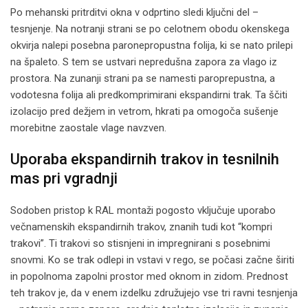
Po mehanski pritrditvi okna v odprtino sledi ključni del –
tesnjenje. Na notranji strani se po celotnem obodu okenskega
okvirja nalepi posebna paronepropustna folija, ki se nato prilepi
na špaleto. S tem se ustvari nepredušna zapora za vlago iz
prostora. Na zunanji strani pa se namesti paroprepustna, a
vodotesna folija ali predkomprimirani ekspandirni trak. Ta ščiti
izolacijo pred dežjem in vetrom, hkrati pa omogoča sušenje
morebitne zaostale vlage navzven.
Uporaba ekspandirnih trakov in tesnilnih
mas pri vgradnji
Sodoben pristop k RAL montaži pogosto vključuje uporabo
večnamenskih ekspandirnih trakov, znanih tudi kot “kompri
trakovi”. Ti trakovi so stisnjeni in impregnirani s posebnimi
snovmi. Ko se trak odlepi in vstavi v rego, se počasi začne širiti
in popolnoma zapolni prostor med oknom in zidom. Prednost
teh trakov je, da v enem izdelku združujejo vse tri ravni tesnjenja