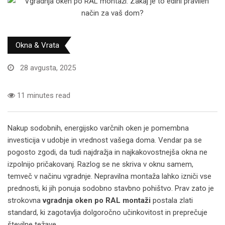
Okna & Vrata
28 avgusta, 2025
11 minutes read
Nakup sodobnih, energijsko varčnih oken je pomembna
investicija v udobje in vrednost vašega doma. Vendar pa se
pogosto zgodi, da tudi najdražja in najkakovostnejša okna ne
izpolnijo pričakovanj. Razlog se ne skriva v oknu samem,
temveč v načinu vgradnje. Nepravilna montaža lahko izniči vse
prednosti, ki jih ponuja sodobno stavbno pohištvo. Prav zato je
strokovna
vgradnja oken po RAL montaži
postala zlati
standard, ki zagotavlja dolgoročno učinkovitost in preprečuje
številne težave.