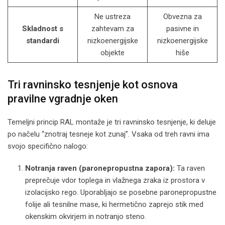
Ne ustreza
Obvezna za
Skladnost s
zahtevam za
pasivne in
standardi
nizkoenergijske
nizkoenergijske
objekte
hiše
Tri ravninsko tesnjenje kot osnova
pravilne vgradnje oken
Temeljni princip RAL montaže je tri ravninsko tesnjenje, ki deluje
po načelu “znotraj tesneje kot zunaj”. Vsaka od treh ravni ima
svojo specifično nalogo:
Notranja raven (paronepropustna zapora):
Ta raven
preprečuje vdor toplega in vlažnega zraka iz prostora v
izolacijsko rego. Uporabljajo se posebne paronepropustne
folije ali tesnilne mase, ki hermetično zaprejo stik med
okenskim okvirjem in notranjo steno.