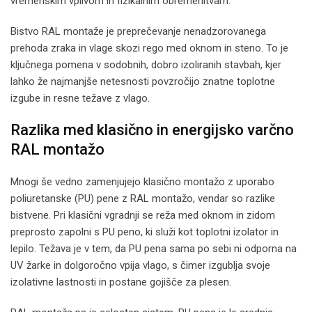
vremenskim vplivom in fizikalnim obremenitvam.
Bistvo RAL montaže je preprečevanje nenadzorovanega
prehoda zraka in vlage skozi rego med oknom in steno. To je
ključnega pomena v sodobnih, dobro izoliranih stavbah, kjer
lahko že najmanjše netesnosti povzročijo znatne toplotne
izgube in resne težave z vlago.
Razlika med klasično in energijsko varčno
RAL montažo
Mnogi še vedno zamenjujejo klasično montažo z uporabo
poliuretanske (PU) pene z RAL montažo, vendar so razlike
bistvene. Pri klasični vgradnji se reža med oknom in zidom
preprosto zapolni s PU peno, ki služi kot toplotni izolator in
lepilo. Težava je v tem, da PU pena sama po sebi ni odporna na
UV žarke in dolgoročno vpija vlago, s čimer izgublja svoje
izolativne lastnosti in postane gojišče za plesen.