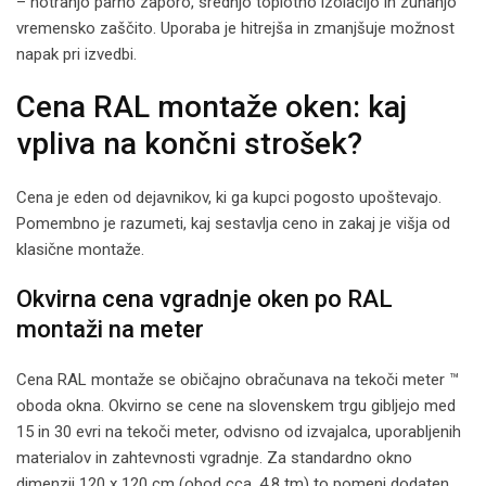
– notranjo parno zaporo, srednjo toplotno izolacijo in zunanjo
vremensko zaščito. Uporaba je hitrejša in zmanjšuje možnost
napak pri izvedbi.
Cena RAL montaže oken: kaj
vpliva na končni strošek?
Cena je eden od dejavnikov, ki ga kupci pogosto upoštevajo.
Pomembno je razumeti, kaj sestavlja ceno in zakaj je višja od
klasične montaže.
Okvirna cena vgradnje oken po RAL
montaži na meter
Cena RAL montaže se običajno obračunava na tekoči meter ™
oboda okna. Okvirno se cene na slovenskem trgu gibljejo med
15 in 30 evri na tekoči meter, odvisno od izvajalca, uporabljenih
materialov in zahtevnosti vgradnje. Za standardno okno
dimenzij 120 x 120 cm (obod cca. 4,8 tm) to pomeni dodaten