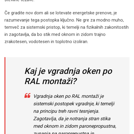
Če gradite nov dom ali se lotevate energetske prenove, je
razumevanje tega postopka ključno. Ne gre za modno muho,
temveč za sistemski pristop, ki temelji na fizikalnih zakonitostih
in zagotavlja, da bo stik med oknom in zidom trajno
zrakotesen, vodotesen in toplotno izoliran.
Kaj je vgradnja oken po
RAL montaži?
Vgradnja oken po RAL montaži je
sistemski postopek vgradnje, ki temelji
na principu treh ravni tesnjenja.
Zagotavlja, da je notranja stran stika
med oknom in zidom paronepropustna,
zunanja pa paroprepustna in