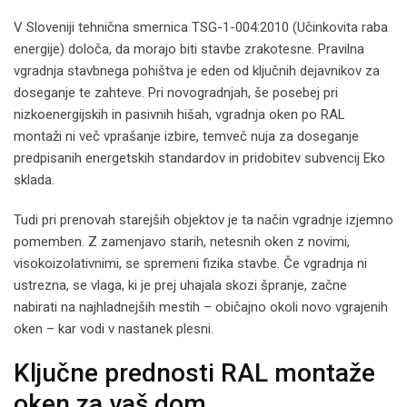
V Sloveniji tehnična smernica TSG-1-004:2010 (Učinkovita raba
energije) določa, da morajo biti stavbe zrakotesne. Pravilna
vgradnja stavbnega pohištva je eden od ključnih dejavnikov za
doseganje te zahteve. Pri novogradnjah, še posebej pri
nizkoenergijskih in pasivnih hišah, vgradnja oken po RAL
montaži ni več vprašanje izbire, temveč nuja za doseganje
predpisanih energetskih standardov in pridobitev subvencij Eko
sklada.
Tudi pri prenovah starejših objektov je ta način vgradnje izjemno
pomemben. Z zamenjavo starih, netesnih oken z novimi,
visokoizolativnimi, se spremeni fizika stavbe. Če vgradnja ni
ustrezna, se vlaga, ki je prej uhajala skozi špranje, začne
nabirati na najhladnejših mestih – običajno okoli novo vgrajenih
oken – kar vodi v nastanek plesni.
Ključne prednosti RAL montaže
oken za vaš dom