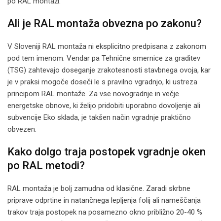
po RAL montaži.
Ali je RAL montaža obvezna po zakonu?
V Sloveniji RAL montaža ni eksplicitno predpisana z zakonom
pod tem imenom. Vendar pa Tehnične smernice za graditev
(TSG) zahtevajo doseganje zrakotesnosti stavbnega ovoja, kar
je v praksi mogoče doseči le s pravilno vgradnjo, ki ustreza
principom RAL montaže. Za vse novogradnje in večje
energetske obnove, ki želijo pridobiti uporabno dovoljenje ali
subvencije Eko sklada, je takšen način vgradnje praktično
obvezen.
Kako dolgo traja postopek vgradnje oken
po RAL metodi?
RAL montaža je bolj zamudna od klasične. Zaradi skrbne
priprave odprtine in natančnega lepljenja folij ali nameščanja
trakov traja postopek na posamezno okno približno 20-40 %