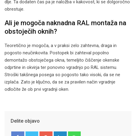
dlje. Ta dodaten čas pa je naložba v kakovost, ki se dolgoročno
obrestuje.
Ali je mogoča naknadna RAL montaža na
obstoječih oknih?
Teoretično je mogoča, a v praksi zelo zahtevna, draga in
pogosto neučinkovita. Postopek bi zahteval popolno
demontažo obstoječega okna, temeljito čiščenje okenske
odprtine in okvirja ter ponovno vgradnjo po RAL sistemu.
Stroški takšnega posega so pogosto tako visoki, da se ne
izplača. Zato je ključno, da se za pravilen način vgradnje
odločite že ob prvi vgradnji oken.
Delite objavo
Google+
LinkedIn
Whatsapp